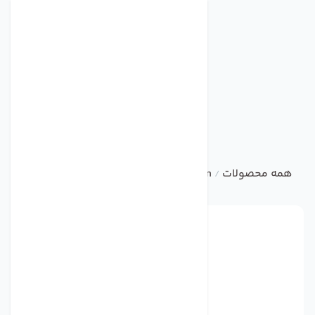
همه محصولات
ebm
Centrifugal Fan
فن مدل W2E143-AA15-01 (6008ES) برند ebmpapst
/
/
/