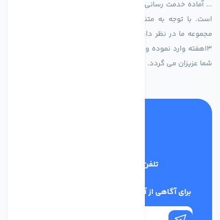
... آماده خدمت رسانی به شرکت های تولیدی، صنعتی و ساختمانی
است. با توجه به متنوع بودن فن های تولیدی کمپانی اروپایی
مجموعه ما در نظر دارد کالاهای تخصصی شما عزیزان رو در صرف
13هفته وارد نموده و این عمر باعث صرفه جویی در هزینه و زمان
شما عزیزان می گردد.
تلفن پشتیبانی
02186029303
برای آگاهی از آخرین اخبار در خبرنامه ما عضو شوید