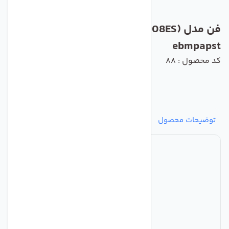
فن مدل W2E143-AA15-01 (6008ES) برند
ebmpapst
کد محصول : 88
توضیحات محصول
مشخصات
نظرات
پرسش‌ها