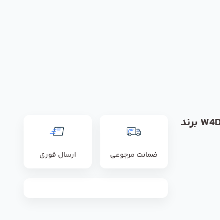
فن مدل W4D450-GH01-01 برند
ضمانت مرجوعی
ارسال فوری