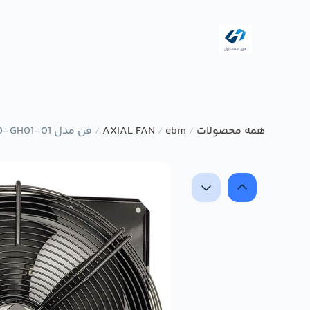
همه محصولات
ebm
AXIAL FAN
فن مدل W4D450-GH01-01 برند ebmpapst
/
/
/