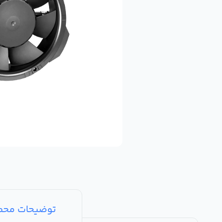
توضیحات مح