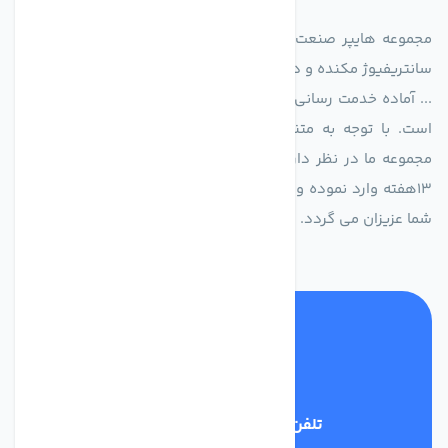
مجموعه هایپر صنعت ایران در امر تولید و واردات انواع فن های
سانتریفیوژ مکنده و دمنده آکسیال، سقفی، بین کانالی، مرغداری و
... آماده خدمت رسانی به شرکت های تولیدی، صنعتی و ساختمانی
است. با توجه به متنوع بودن فن های تولیدی کمپانی اروپایی
مجموعه ما در نظر دارد کالاهای تخصصی شما عزیزان رو در صرف
13هفته وارد نموده و این عمر باعث صرفه جویی در هزینه و زمان
شما عزیزان می گردد.
تلفن پشتیبانی
02186029303