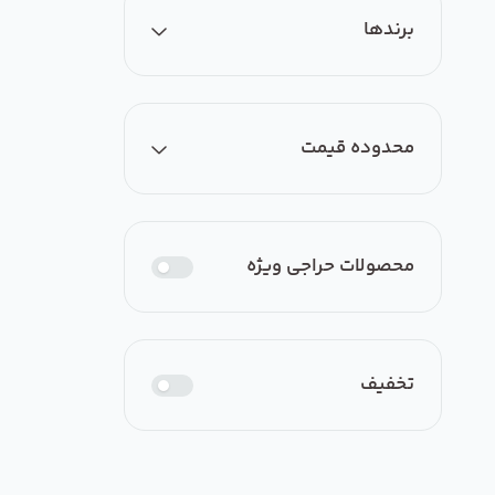
همه
برندها
فن رادیال سقفی
محدوده قیمت
برندی یافت نشد
ارزان‌ترین
گران‌ترین
محصولات حراجی ویژه
از
0
تومان
تخفیف
تا
0
تومان
اعمال فیلتر قیمت