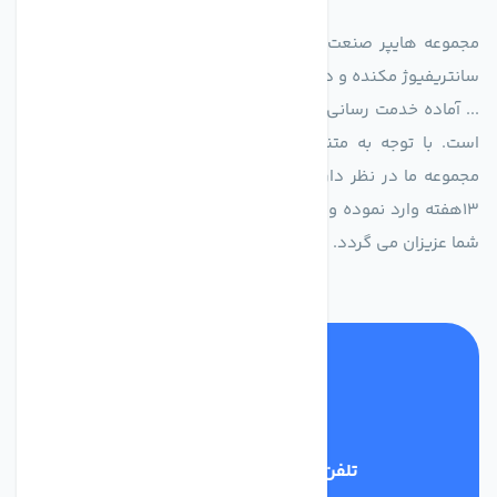
مجموعه هایپر صنعت ایران در امر تولید و واردات انواع فن های
سانتریفیوژ مکنده و دمنده آکسیال، سقفی، بین کانالی، مرغداری و
... آماده خدمت رسانی به شرکت های تولیدی، صنعتی و ساختمانی
است. با توجه به متنوع بودن فن های تولیدی کمپانی اروپایی
مجموعه ما در نظر دارد کالاهای تخصصی شما عزیزان رو در صرف
13هفته وارد نموده و این عمر باعث صرفه جویی در هزینه و زمان
شما عزیزان می گردد.
تلفن پشتیبانی
02186029303