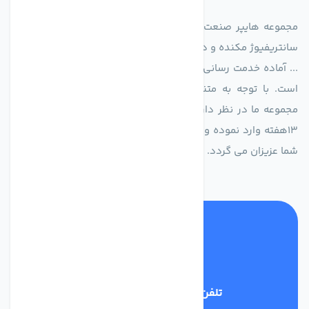
مجموعه هایپر صنعت ایران در امر تولید و واردات انواع فن های
سانتریفیوژ مکنده و دمنده آکسیال، سقفی، بین کانالی، مرغداری و
... آماده خدمت رسانی به شرکت های تولیدی، صنعتی و ساختمانی
است. با توجه به متنوع بودن فن های تولیدی کمپانی اروپایی
مجموعه ما در نظر دارد کالاهای تخصصی شما عزیزان رو در صرف
13هفته وارد نموده و این عمر باعث صرفه جویی در هزینه و زمان
شما عزیزان می گردد.
تلفن پشتیبانی
02186029303