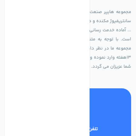
مجموعه هایپر صنعت ایران در امر تولید و واردات انواع فن های
سانتریفیوژ مکنده و دمنده آکسیال، سقفی، بین کانالی، مرغداری و
... آماده خدمت رسانی به شرکت های تولیدی، صنعتی و ساختمانی
است. با توجه به متنوع بودن فن های تولیدی کمپانی اروپایی
مجموعه ما در نظر دارد کالاهای تخصصی شما عزیزان رو در صرف
13هفته وارد نموده و این عمر باعث صرفه جویی در هزینه و زمان
شما عزیزان می گردد.
تلفن پشتیبانی
02186029303