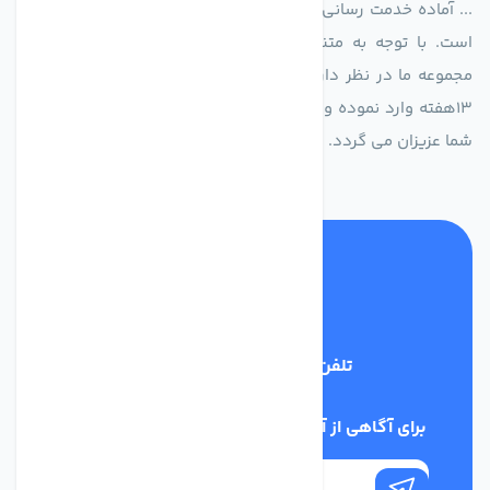
... آماده خدمت رسانی به شرکت های تولیدی، صنعتی و ساختمانی
است. با توجه به متنوع بودن فن های تولیدی کمپانی اروپایی
مجموعه ما در نظر دارد کالاهای تخصصی شما عزیزان رو در صرف
13هفته وارد نموده و این عمر باعث صرفه جویی در هزینه و زمان
شما عزیزان می گردد.
تلفن پشتیبانی
02186029303
برای آگاهی از آخرین اخبار در خبرنامه ما عضو شوید