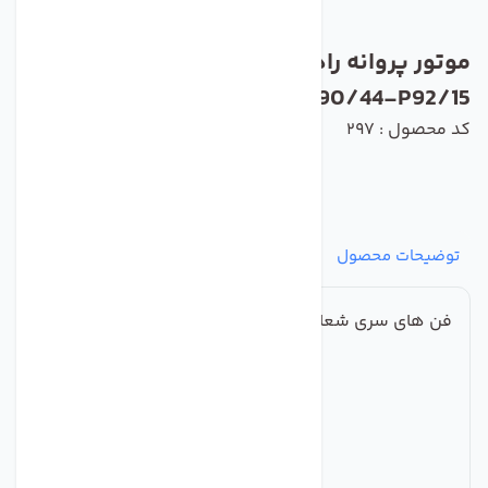
موتور پروانه رادیال بکوارد زیلابگ مدل
LXFB2E190/44-P92/15
کد محصول : 297
توضیحات محصول
مشخصات
نظرات
پرسش‌ها
فن های سری شعاعی