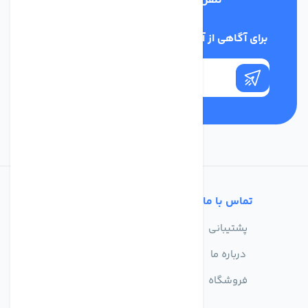
تلفن پشتیبانی
02186029303
برای آگاهی از آخرین اخبار در خبرنامه ما عضو شوید
تماس با ما
خدمات مشتریان
پشتیبانی
سوالات متداول
درباره ما
حریم خصوصی
فروشگاه