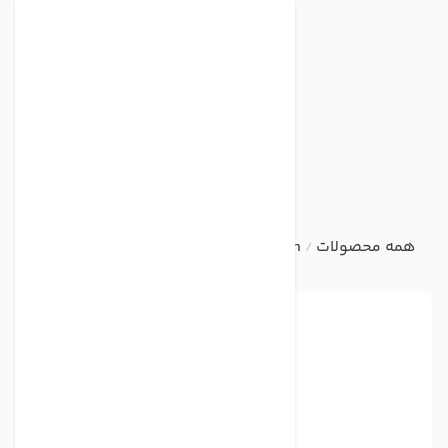
همه محصولات
bvn
DUCT FAN
فن بین کانالی ترکیه ای BVN مدل BDTX315B
/
/
/