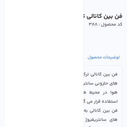
فن بین کانالی ترکیه ای BVN مدل BDTX315B
کد محصول : 388
توضیحات محصول
مشخصات
نظرات
پرسش‌ها
فن بین کانالی ترکیه ای BVN مدل
BDTX315B
از انواع فن
های حلزونی سانتریفیوژ محسوب می شود که جهت تخلیه
هوا در محیط های صنعتی از طریق کانال ها مورد
استفاده قرار می گیرد.
فن بین کانالی به دلیل فضای کم تری که نسبت به فن
های سانتریفیوژ صنعتی اشغال می کند، بسیار مورد