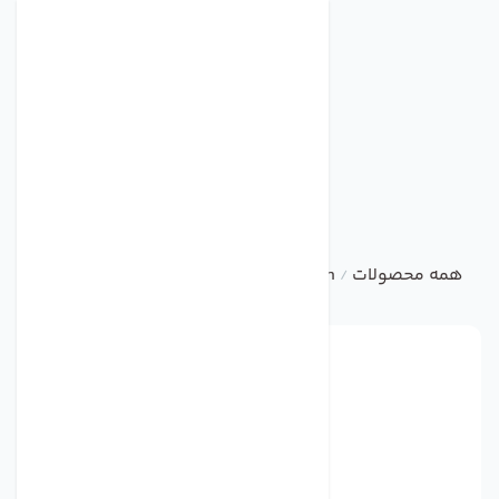
همه محصولات
bvn
DUCT FAN
فن بین کانالی ترکیه ای BVN مدل BMFX250
/
/
/