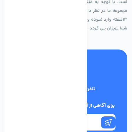
است. با توجه به متنوع بودن فن های تولیدی کمپانی اروپایی
مجموعه ما در نظر دارد کالاهای تخصصی شما عزیزان رو در صرف
13هفته وارد نموده و این عمر باعث صرفه جویی در هزینه و زمان
شما عزیزان می گردد.
تلفن پشتیبانی
02186029303
برای آگاهی از آخرین اخبار در خبرنامه ما عضو شوید