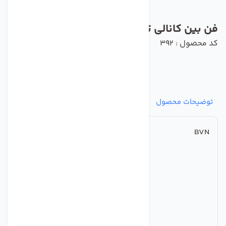
فن بین کانالی ترکیه ای BVN مدل BMFX250
کد محصول : 392
توضیحات محصول
مشخصات
نظرات
پرسش‌ها
BVN