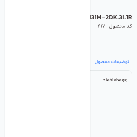
RH31M-2DK.3I.1R
کد محصول : 417
توضیحات محصول
مشخصات
نظرات
پرسش‌ها
ziehlabegg