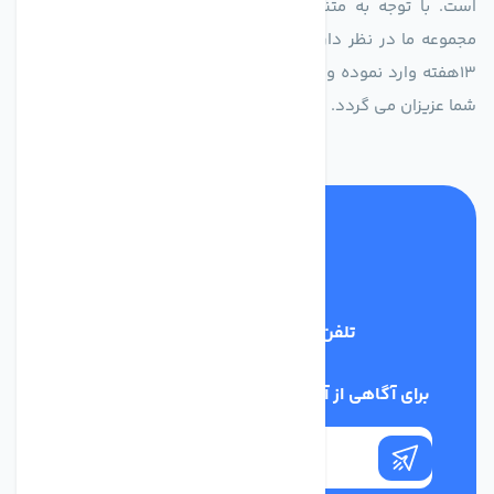
است. با توجه به متنوع بودن فن های تولیدی کمپانی اروپایی
مجموعه ما در نظر دارد کالاهای تخصصی شما عزیزان رو در صرف
13هفته وارد نموده و این عمر باعث صرفه جویی در هزینه و زمان
شما عزیزان می گردد.
تلفن پشتیبانی
02186029303
برای آگاهی از آخرین اخبار در خبرنامه ما عضو شوید