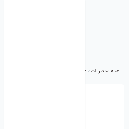
همه محصولات
damandeh
خانگی
هواکش خانگی با دمپر ا
/
/
/