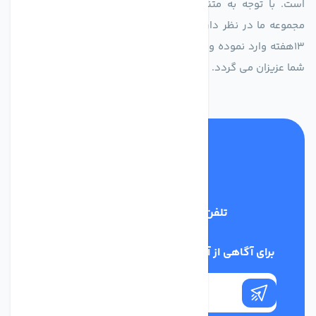
است. با توجه به متنوع بودن فن های تولیدی کمپانی اروپایی
مجموعه ما در نظر دارد کالاهای تخصصی شما عزیزان رو در صرف
13هفته وارد نموده و این عمر باعث صرفه جویی در هزینه و زمان
شما عزیزان می گردد.
تلفن پشتیبانی
02186029303
برای آگاهی از آخرین اخبار در خبرنامه ما عضو شوید