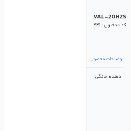
VAL-20H2S
کد محصول : 441
توضیحات محصول
مشخصات
نظرات
پرسش‌ها
دمنده خانگی