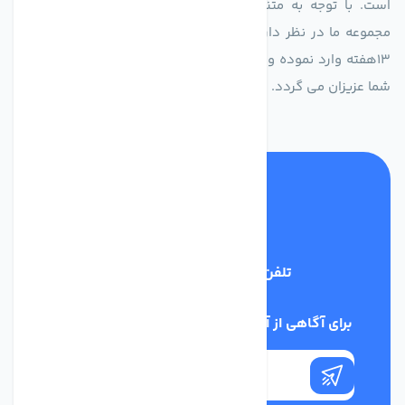
است. با توجه به متنوع بودن فن های تولیدی کمپانی اروپایی
مجموعه ما در نظر دارد کالاهای تخصصی شما عزیزان رو در صرف
13هفته وارد نموده و این عمر باعث صرفه جویی در هزینه و زمان
شما عزیزان می گردد.
تلفن پشتیبانی
02186029303
برای آگاهی از آخرین اخبار در خبرنامه ما عضو شوید