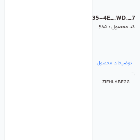
FN035-4E_.WD._7
کد محصول : 685
توضیحات محصول
مشخصات
نظرات
پرسش‌ها
ZIEHLABEGG