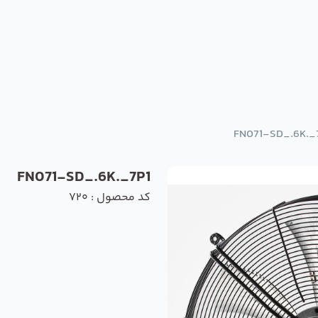
FN071-SD_.6K._
FN071-SD_.6K._7P1
کد محصول : 720