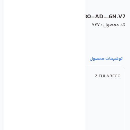
FN080-AD_.6N.V7
کد محصول : 727
توضیحات محصول
مشخصات
نظرات
پرسش‌ها
ZIEHLABEGG