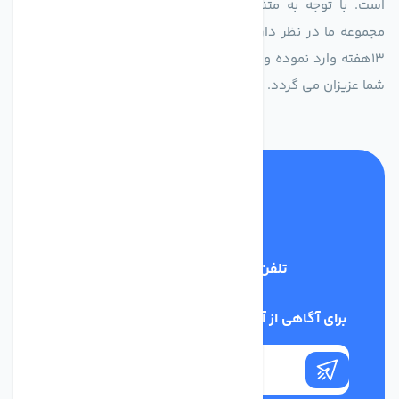
است. با توجه به متنوع بودن فن های تولیدی کمپانی اروپایی
مجموعه ما در نظر دارد کالاهای تخصصی شما عزیزان رو در صرف
13هفته وارد نموده و این عمر باعث صرفه جویی در هزینه و زمان
شما عزیزان می گردد.
تلفن پشتیبانی
02186029303
برای آگاهی از آخرین اخبار در خبرنامه ما عضو شوید