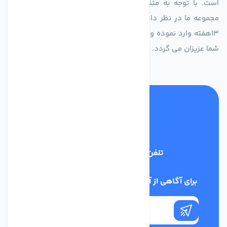
است. با توجه به متنوع بودن فن های تولیدی کمپانی اروپایی
مجموعه ما در نظر دارد کالاهای تخصصی شما عزیزان رو در صرف
13هفته وارد نموده و این عمر باعث صرفه جویی در هزینه و زمان
شما عزیزان می گردد.
تلفن پشتیبانی
02186029303
برای آگاهی از آخرین اخبار در خبرنامه ما عضو شوید