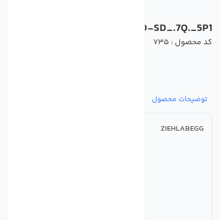
FN100-SD_.7Q._5P1
کد محصول : 735
توضیحات محصول
مشخصات
نظرات
پرسش‌ها
ZIEHLABEGG