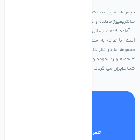
مجموعه هایپر صنعت ایران در امر تولید و واردات انواع فن های
سانتریفیوژ مکنده و دمنده آکسیال، سقفی، بین کانالی، مرغداری و
... آماده خدمت رسانی به شرکت های تولیدی، صنعتی و ساختمانی
است. با توجه به متنوع بودن فن های تولیدی کمپانی اروپایی
مجموعه ما در نظر دارد کالاهای تخصصی شما عزیزان رو در صرف
13هفته وارد نموده و این عمر باعث صرفه جویی در هزینه و زمان
شما عزیزان می گردد.
تلفن پشتیبانی
02186029303